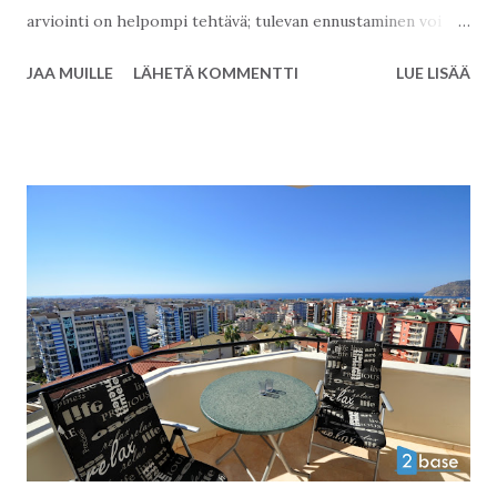
arviointi on helpompi tehtävä; tulevan ennustaminen voi
olla vaikeaa ja joka tapauksessa se on aina enemmän tai
JAA MUILLE
LÄHETÄ KOMMENTTI
LUE LISÄÄ
vähemmän arvailua.... Kaikesta huolimatta juuri niin aiomme
tehdä... Katsotaanpa ensiksi mennyttä vuotta. Millainen se
oli? Maar e kisteriotteiden hakeminen ja lunastaminen
toimii sujuvasti
...