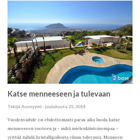
Katse menneeseen ja tulevaan
Tekijä
Anonyymi
joulukuuta 25, 2014
Vuodenvaihde on ehdottomasti paras aika luoda katse
menneeseen vuoteen ja - mikä mielenkiintoisempaa -
yrittää nähdä kristallipallosta vilaus tulevasta. Menneen