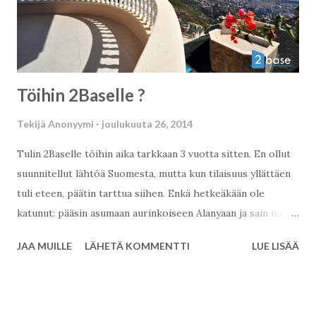
Töihin 2Baselle ?
Tekijä
Anonyymi
joulukuuta 26, 2014
Tulin 2Baselle töihin aika tarkkaan 3 vuotta sitten. En ollut
suunnitellut lähtöä Suomesta, mutta kun tilaisuus yllättäen
tuli eteen, päätin tarttua siihen. Enkä hetkeäkään ole
katunut: pääsin asumaan aurinkoiseen Alanyaan ja sain mitä
parhaat työkaverit sekä mukavia asiakkaita; jo entuudestaan
JAA MUILLE
LÄHETÄ KOMMENTTI
LUE LISÄÄ
2Basen tuttuja tai näiden kolmen vuoden aikana tutuksi
tulleita. Kuten elämässä usein käy, tilanteet muuttuvat ja nyt
minun on tullut aika sanoa näkemiin 2Baselle. Tämän vuoksi
etsitään nyt uutta työntekijää. Työtehtäviin kuuluu vastata