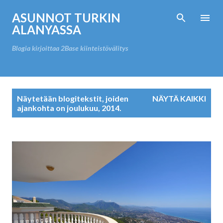
Siirry pääsisältöön
ASUNNOT TURKIN
ALANYASSA
Blogia kirjoittaa 2Base kiinteistövälitys
T
Näytetään blogitekstit, joiden
NÄYTÄ KAIKKI
e
ajankohta on joulukuu, 2014.
k
s
t
i
t