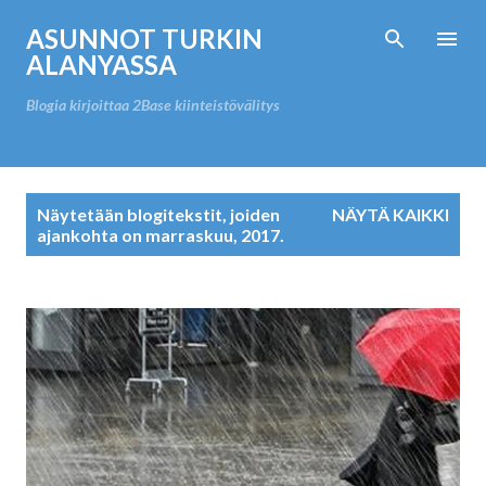
Siirry pääsisältöön
ASUNNOT TURKIN
ALANYASSA
Blogia kirjoittaa 2Base kiinteistövälitys
T
Näytetään blogitekstit, joiden
NÄYTÄ KAIKKI
e
ajankohta on marraskuu, 2017.
k
s
t
i
t