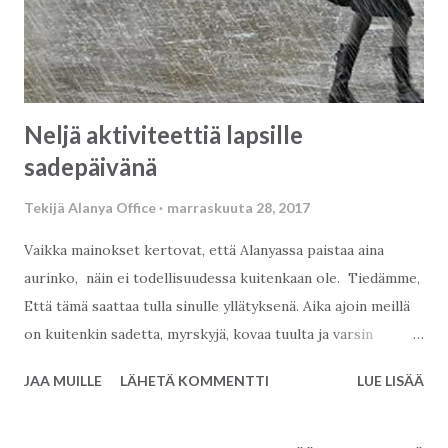
Neljä aktiviteettiä lapsille
sadepäivänä
Tekijä
Alanya Office
marraskuuta 28, 2017
Vaikka mainokset kertovat, että Alanyassa paistaa aina
aurinko, näin ei todellisuudessa kuitenkaan ole. Tiedämme,
Että tämä saattaa tulla sinulle yllätyksenä. Aika ajoin meillä
on kuitenkin sadetta, myrskyjä, kovaa tuulta ja varsin
harmaata keliä. Kysymys kuuluukin, mitä tehdä harmaana
JAA MUILLE
LÄHETÄ KOMMENTTI
LUE LISÄÄ
sadepäivänä Alanyassa? Varsinkin lapset saattavat olla
kärsimättömiä ja vaikeasti viihdytettävissä, kun ulkoilu ei
onnistu. Teimme neljän aktiviteetin listan, jota voi kokeilla