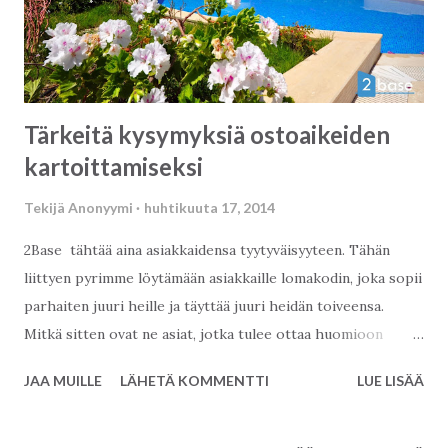
Tärkeitä kysymyksiä ostoaikeiden
kartoittamiseksi
Tekijä
Anonyymi
huhtikuuta 17, 2014
2Base tähtää aina asiakkaidensa tyytyväisyyteen. Tähän
liittyen pyrimme löytämään asiakkaille lomakodin, joka sopii
parhaiten juuri heille ja täyttää juuri heidän toiveensa.
Mitkä sitten ovat ne asiat, jotka tulee ottaa huomioon
etsittäessä juuri sitä omaa unelmakotia ? Yksi tärkeimmistä
JAA MUILLE
LÄHETÄ KOMMENTTI
LUE LISÄÄ
asioista: kysy itseltäsi muutamia kysymyksiä. Anna myös
rehelliset vastaukset itsellesi ennenkuin teet päätöksen
ostaa asunnon Turkista: Onko minulla varaa tähän? Sijoitat