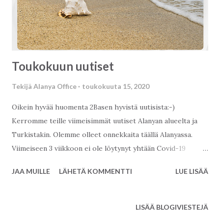
Toukokuun uutiset
Tekijä
Alanya Office
toukokuuta 15, 2020
Oikein hyvää huomenta 2Basen hyvistä uutisista:-)
Kerromme teille viimeisimmät uutiset Alanyan alueelta ja
Turkistakin. Olemme olleet onnekkaita täällä Alanyassa.
Viimeiseen 3 viikkoon ei ole löytynyt yhtään Covid-19
tapausta. Toki silti täällä ollaan varovaisia, mutta näkee
JAA MUILLE
LÄHETÄ KOMMENTTI
LUE LISÄÄ
hyvin että tehdyt toimenpiteet ovat toimineet todella hyvin.
Olimme jo tottuneet olemaan viikonloput kotona, mutta
ulkonaliikkumiskielto poistui viikko sitten koko Antalyan
LISÄÄ BLOGIVIESTEJÄ
alueella. Monilla alueilla Turkissa se on edelleen voimassa.