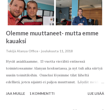
Olemme muuttaneet- mutta emme
kauaksi
Tekijä
Alanya Office
joulukuuta 11, 2018
Hyvät asiakkaamme, 13 vuotta vierähti entisessä
toimistossamme Alanyan keskustassa, ja nyt tuli aika siirtyä
uusiin toimitiloihin. Onneksi löysimme tilat läheltä
edellistä, joten sijainti ei paljon muuttunut. Löydät meidät
siis uudesta osoitteestamme: 2Base Estate Agency Çangal
JAA MUILLE
1 KOMMENTTI
LUE LISÄÄ
Sokak: 12 Saray Mahallesi 07400 Alanya Antalya K atso
sijainti kartalta : Kutsumme siis asiakkaamme ja
yhteistyökumppanimme avajaisiimme. Tule siis tapaamaan