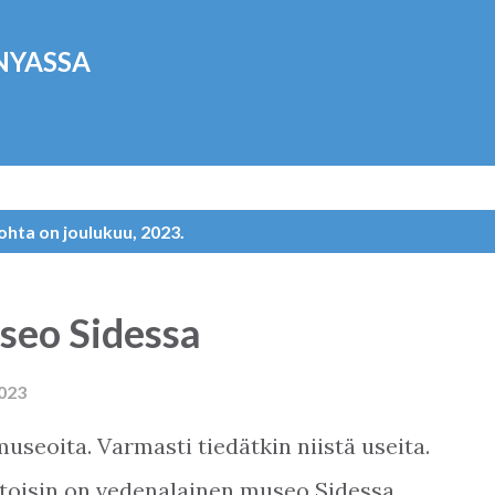
Siirry pääsisältöön
NYASSA
ohta on joulukuu, 2023.
seo Sidessa
2023
seoita. Varmasti tiedätkin niistä useita.
ntoisin on vedenalainen museo Sidessa.