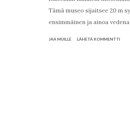
Tämä museo sijaitsee 20 m s
ensimmäinen ja ainoa vedena
museossa on 117 esinettä jotka
JAA MUILLE
LÄHETÄ KOMMENTTI
ja ne näkee parhaiten kun suk
yleensä pitävät eniten Poseido
puoli metriä korkea ja painaa
valmistettu vedenalaisen kans
valmistettu tavalla, joka ei 
sukellusvaihetta. 1. vaihe on 
tälle alueelle. 2. ja 3. vaiheet
hankkia ammattisukellustodis