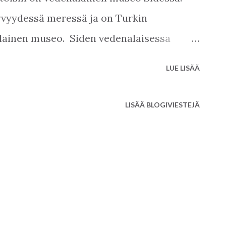
yvyydessä meressä ja on Turkin
lainen museo. Siden vedenalaisessa
 ovat tehneet turkkilaiset kivenveistäjät
LUE LISÄÄ
eltaa mereen. Sertifioidut sukeltajat
nin patsaasta. Se on patsaista suurin, 3 ja
LISÄÄ BLOGIVIESTEJÄ
 5 tonnia. Museon veistokset on
sa yhteensopivista materiaaleista ja
vahingoita merieläimiä. Museossa on 3
3-8 metriä ja kuka tahansa voi sukeltaa
 ovat 8-20 metriä syvät ja sinun tulee
tus sukeltaaksesi näissä alueissa.