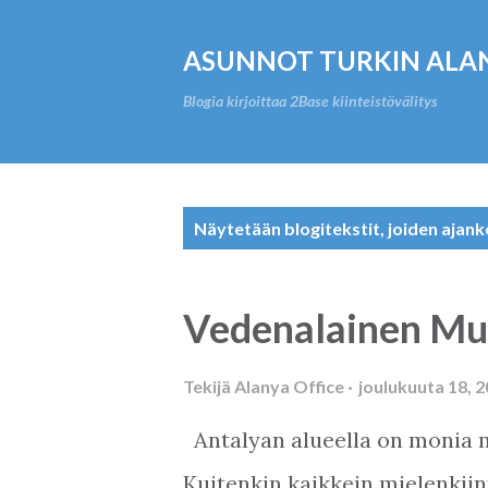
ASUNNOT TURKIN ALA
Blogia kirjoittaa 2Base kiinteistövälitys
T
Näytetään blogitekstit, joiden ajank
e
k
Vedenalainen Mu
s
t
Tekijä
Alanya Office
joulukuuta 18, 
i
Antalyan alueella on monia mu
t
Kuitenkin kaikkein mielenkii