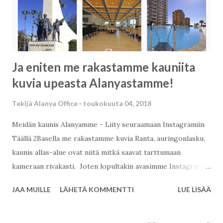
Ja eniten me rakastamme kauniita
kuvia upeasta Alanyastamme!
Tekijä
Alanya Office
toukokuuta 04, 2018
Meidän kaunis Alanyamme - Liity seuraamaan Instagramiin
Täällä 2Basella me rakastamme kuvia Ranta, auringonlasku,
kaunis allas-alue ovat niitä mitkä saavat tarttumaan
kameraan rivakasti. Joten lopultakin avasimme Instagram
profiilin ja nyt haluamme jakaa kanssasi nämä ihanat kuvat:)
JAA MUILLE
LÄHETÄ KOMMENTTI
LUE LISÄÄ
Toivomme, että nautit niistä ja alat seurata sivustoja.
Vieläkin mukavampaa on, että voit seurata niitä omalla
äidinkielelläsi:). - 2Base on Instagram in English - 2Base on