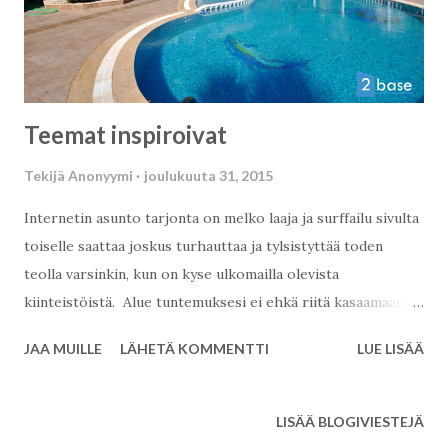
Teemat inspiroivat
Tekijä
Anonyymi
joulukuuta 31, 2015
Internetin asunto tarjonta on melko laaja ja surffailu sivulta
toiselle saattaa joskus turhauttaa ja tylsistyttää toden
teolla varsinkin, kun on kyse ulkomailla olevista
kiinteistöistä. Alue tuntemuksesi ei ehkä riitä kasaamaan
plussia ja miinuksia ja monet kohteet jäävät tämän takia
JAA MUILLE
LÄHETÄ KOMMENTTI
LUE LISÄÄ
vieraiksi. Jokin aikaa sitten otimme 2Basella käyttöön
"teemat" helpottaaksemme asiakkaan työtä. Luokittelimme
loma-asunto tarjontamme otsikoiden alle, jotka kertovat
LISÄÄ BLOGIVIESTEJÄ
asunnosta mm sen sijainnista ja kohderyhmästä, joten