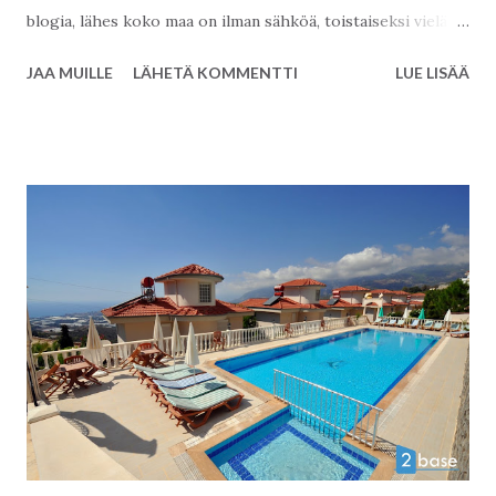
blogia, lähes koko maa on ilman sähköä, toistaiseksi vielä
tuntemattomasta syystä. Kaupungeissa metrot eivät kulje,
JAA MUILLE
LÄHETÄ KOMMENTTI
LUE LISÄÄ
lennot eivät lähde, hissit eivät liiku ja toimistot ja tehtaat
sulkevat ovia, odotettuaan aikansa sähköjen paluuta. Monet
spekuloivat, miten tämä on mahdollista ja sosiaalinen media
on täynnä ihmettelyä, suosituin twiitti on
#buradaelektrikyok ( täällä ei ole sähköä). Onneksi vielä
internet ja puhelinyhteydet toimivat, mutta laitteiden
lataaminen tuottaa ongelmia. Me haluamme lähestyä asiaa
toiselta kantilta ja miettiä, mitä tämä merkitsee asuntojen
omistajille? Voimme jakaa heidät kahteen osaan, toiset
asuvat taloissa, joissa on generaattori sähköä tuottamassa
ja toiset eivät. Tämän hetkinen tilanne on hyvin harvinainen,
viimeksi näin pitkä, lähes koko maan kattava sähkökatkos
koettii...