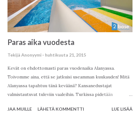
Paras aika vuodesta
Tekijä
Anonyymi
huhtikuuta 21, 2015
Kevät on ehdottomasti paras vuodenaika Alanyassa.
Toivomme aina, että se jatkuisi useamman kuukauden! Mitä
Alanyassa tapahtuu tänä keväänä? Kansanedustajat
valmistautuvat tuleviin vaaleihin. Turkissa pidetään
parlamenttivaalit kesäkuussa. Puolueet ovat aloittaneet jo
JAA MUILLE
LÄHETÄ KOMMENTTI
LUE LISÄÄ
vaalityön ja puskevat omia edustajiaan läpi. Vaalityö on
näkyvää ja äänekästä. Turkissa poliittinen ura tuo valtaa ja
rahaa, joten pääsystä parlamenttiin taistellaan tosissaan.
Toisinaan oman edun tavoittelu menee ohi kansanedun,