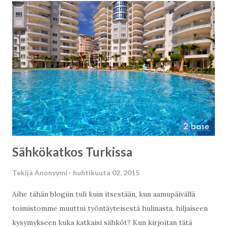
ikävä kyllä. Alanyaspor löi läpi Viime vuonna paikallinen
jalkapallo joukkue taisteli tiensä ykkös divisioonaan, joka on
toiseksi paras divisioona Turkissa. Tänä vuonna hyvä näyttö
on jatkunut ja joukkueella on hallussa "play off" paikka
Turkin superliigasssa. Vieraile joukkueiden nettisivuilla,
löydät sieltä myös tulevat ottelut
: http://alanyaspor.org.tr/ Uudet konseptit rantautuvat
Alanyaan Viimeisen kahden vuoden aikana, monet uudet
konseptit ovat saapuneet Alanyaan. Ta...
Sähkökatkos Turkissa
Tekijä
Anonyymi
huhtikuuta 02, 2015
Aihe tähän blogiin tuli kuin itsestään, kun aamupäivällä
toimistomme muuttui työntäyteisestä hulinasta, hiljaiseen
kysymykseen kuka katkaisi sähköt? Kun kirjoitan tätä