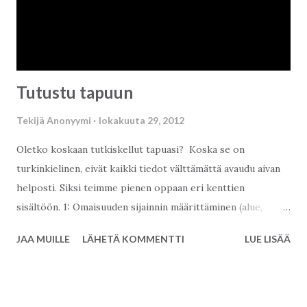
Tutustu tapuun
Tekijä
Anonyymi
lokakuuta 29, 2012
Oletko koskaan tutkiskellut tapuasi? Koska se on
turkinkielinen, eivät kaikki tiedot välttämättä avaudu aivan
helposti. Siksi teimme pienen oppaan eri kenttien
sisältöön. 1: Omaisuuden sijainnin määrittäminen (alue,
kaupunki, alue, piiri, jne.) 2: Valokuva tapun haltijasta. Vaikka
JAA MUILLE
LÄHETÄ KOMMENTTI
LUE LISÄÄ
valokuvaa ei olisikaan, sillä ei ole käytännön merkitystä 3:
Kiinteistörekisterin tiedot 4: Rakennustyyppi (esim. tietoja
tontista tai maininta rakennusten määrästä tontilla) 5:
Tontin koko 6: Tieto rakennuksesta paikallisessa