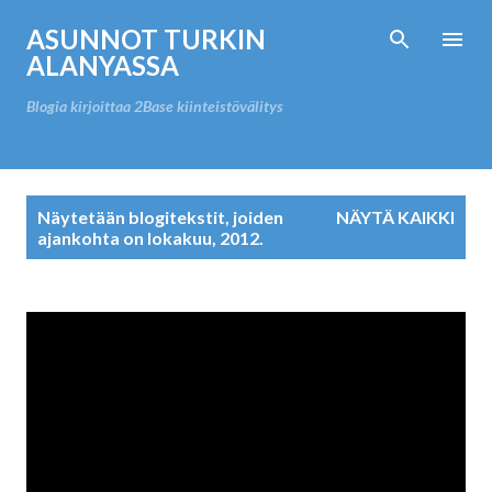
Siirry pääsisältöön
ASUNNOT TURKIN
ALANYASSA
Blogia kirjoittaa 2Base kiinteistövälitys
T
Näytetään blogitekstit, joiden
NÄYTÄ KAIKKI
e
ajankohta on lokakuu, 2012.
k
s
t
i
t