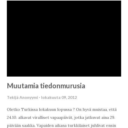
suunnitelmassa. Siinä pitäisi lukea "planindadir" tai
"paftasinda". 7: Kuvaus asunnon lupatilanteesta. Pitäisi olla
"kat irtifaki" tai "kat mülkeyeti". Siinä tapauksessa, että "kat
irtifaki" on rastitettu, on syytä tarkastaa, onko asunnolla jo
Ferdi Iskan 8: Julkinen verotusarvo 9: Asunnon tyyppi (esim.
huvila, asunto, kattohuoneisto jne.) 10: Osuus tontista 11:
Numerointi (esim. rappu, nro 10, 5. krs) ...
Muutamia tiedonmurusia
Tekijä
Anonyymi
lokakuuta 09, 2012
Oletko Turkissa lokakuun lopussa ? On hyvä muistaa, että
24.10. alkavat viralliset vapaapäivät, jotka jatkuvat aina 29.
päivään saakka. Vapaiden aikana turkkilaiset juhlivat ensin