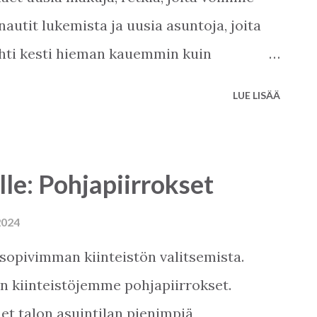
a nautit lukemista ja uusia asuntoja, joita
hti kesti hieman kauemmin kuin
ltää enemmän sivuja ja enemmän uutisia.
LUE LISÄÄ
n ja sitten hiljainen. Toivomme, että vuosi
lle. Uskomme, että pidät uudesta
ikille hyvää lukemista.
lle: Pohjapiirrokset
2024
sopivimman kiinteistön valitsemista.
 kiinteistöjemme pohjapiirrokset.
et talon asuintilan pienimpiä