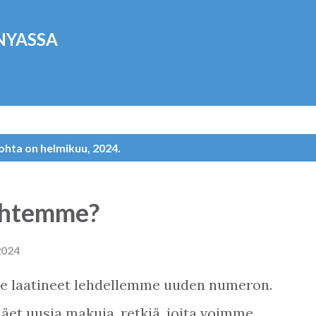
Siirry pääsisältöön
NYASSA
ohta on helmikuu, 2024.
lehtemme?
2024
 laatineet lehdellemme uuden numeron.
t uusia makuja, retkiä, joita voimme