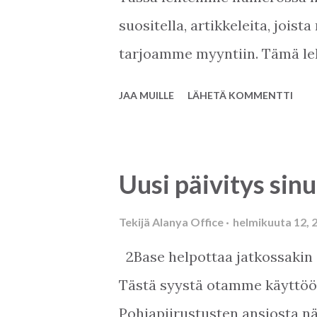
suositella, artikkeleita, joist
tarjoamme myyntiin. Tämä le
aikaisemmat numerot. Se sisä
JAA MUILLE
LÄHETÄ KOMMENTTI
Vuosi 2023 oli aluksi kiireine
2024 on paljon parempi kaiki
lehdestämme ja toivotamme ka
Uusi päivitys sinu
Tekijä
Alanya Office
helmikuuta 12, 
2Base helpottaa jatkossakin 
Tästä syystä otamme käyttöön
Pohjapiirustusten ansiosta nä