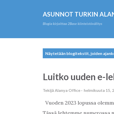
ASUNNOT TURKIN ALA
Blogia kirjoittaa 2Base kiinteistövälitys
T
Näytetään blogitekstit, joiden ajank
e
k
Luitko uuden e-
s
t
Tekijä
Alanya Office
helmikuuta 15, 
i
Vuoden 2023 lopussa olemme
t
Tässä lehtemme numerossa näe