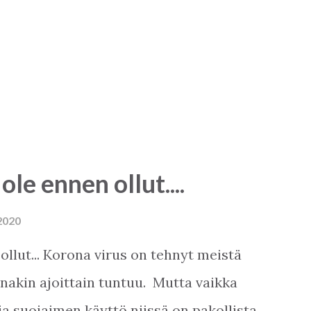
 ole ennen ollut....
2020
 ollut... Korona virus on tehnyt meistä
ainakin ajoittain tuntuu. Mutta vaikka
ja suojaimen käyttö niissä on pakollista,