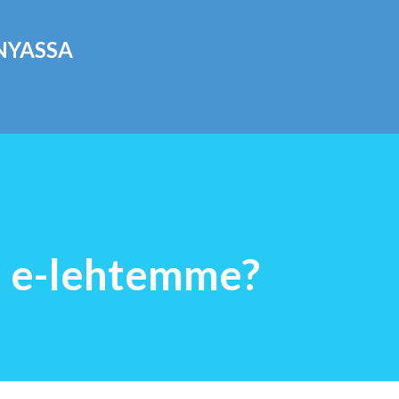
Siirry pääsisältöön
NYASSA
n e-lehtemme?