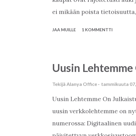
ei mikään poista tietoisuutta
kuin Suomen kesä parhaimmill
JAA MUILLE
1 KOMMENTTI
täällä elellään? Pankit aukeav
1 henkilö kerrallaan. Vartija o
ryysistä. Alanyum on kiinni, 
Uusin Lehtemme O
kauppoja. Uima-halli on kiinni
kaupungin penkit on pyöritett
Tekijä
Alanya Office
tammikuuta 07,
pääse istumaan. Ja bussissakin
Uusin Lehtemme On Julkaistu! 
suojaimet päässä. Taloyhtiöil
uusin verkkolehtemme on nyt j
erilainen kevät: Uima-altaat ov
numerossa: Digitaalinen uudi
Hissit sentään liikkuvat. Mutta
päivitettyyn verkkosivustoom