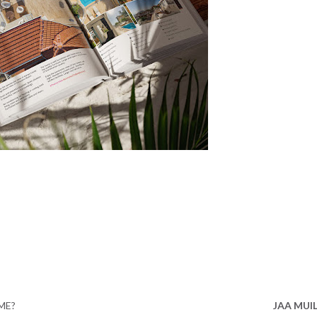
ME?
JAA MUI