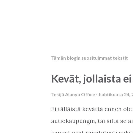
Tämän blogin suosituimmat tekstit
Kevät, jollaista ei
Tekijä
Alanya Office
huhtikuuta 24, 
Ei tälläistä kevättä ennen ole
autiokaupungin, tai siltä se 
kaupat ovat rajoitetusti auki 