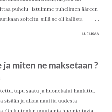
oittaa puhelu , istuimme puhelimen ääreen
urikaan soiteltu, sillä se oli kallista
posti, älypuhelimet ja Internet ovat
LUE LISÄÄ
hdollista soittaa suomalaiseen
inteistönvälittäjille Turkkiin . Nykyään
tettyä upeita nettisivustoja ja esiteltyä
e ja miten ne maksetaan ?
ammattimaisesti ja houkuttelevasti. Siksi
raavista seikoista valitessaan tulevaa
4
urkista .
tettu, tapu saatu ja huonekalut hankittu,
a sisään ja alkaa nauttia uudesta
sa. On kuitenkin muutamia huomioitavia