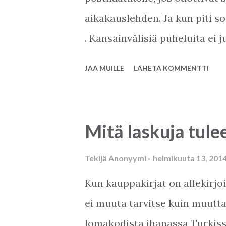
aikakauslehden. Ja kun piti s
. Kansainvälisiä puheluita ei ju
puuhaa. Nykyisin Skype, sähkö
JAA MUILLE
LÄHETÄ KOMMENTTI
muuttaneet kaiken. Nyt on ma
numeroon, kun haluaa puhua ki
saa myös melko edullisesti tee
Mitä laskuja tule
niillä itsensä ja yrityksensä 
on järkevää olla tietoinen seu
Tekijä
Anonyymi
helmikuuta 13, 201
kiinteistönvälitysyritystään T
Kun kauppakirjat on allekirjoi
ei muuta tarvitse kuin muutta
lomakodista ihanassa Turkis