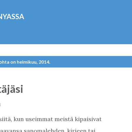
Siirry pääsisältöön
NYASSA
ohta on helmikuu, 2014.
täjäsi
4
siitä, kun useimmat meistä kipaisivat
 saavansa sanomalehden, kirjeen tai