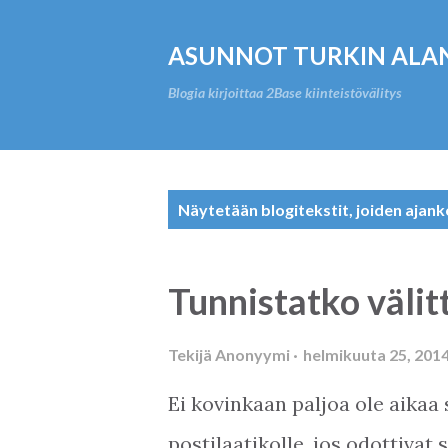
ASUNNOT TURKIN ALA
Blogia kirjoittaa 2Base kiinteistövälitys
T
Näytetään blogitekstit, joiden ajank
e
k
Tunnistatko välit
s
t
Tekijä
Anonyymi
helmikuuta 25, 201
i
Ei kovinkaan paljoa ole aikaa 
t
postilaatikolle, jos odottivat