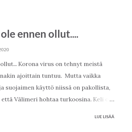
 ole ennen ollut....
2020
 ollut... Korona virus on tehnyt meistä
ainakin ajoittain tuntuu. Mutta vaikka
ja suojaimen käyttö niissä on pakollista,
, että Välimeri hohtaa turkoosina. Keli on
aan, noin 22-25 astetta nyt. Miten
LUE LISÄÄ
at nykyisin kello 12, ja sisään päästetään