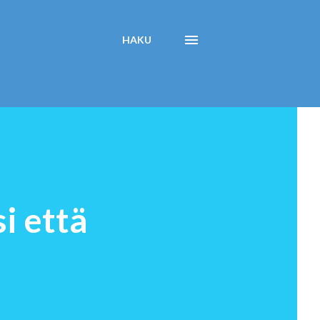
HAKU
i että