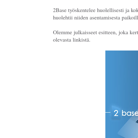
2Base työskentelee huolellisesti ja ko
huolehtii niiden asentamisesta paikoil
Olemme julkaisseet esitteen, joka ke
olevasta linkistä.