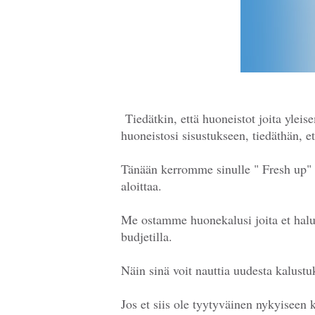
Tiedätkin, että huoneistot joita ylei
huoneistosi sisustukseen, tiedäthän, e
Tänään kerromme sinulle " Fresh up" 
aloittaa.
Me ostamme huonekalusi joita et halu
budjetilla.
Näin sinä voit nauttia uudesta kalustu
Jos et siis ole tyytyväinen nykyiseen 