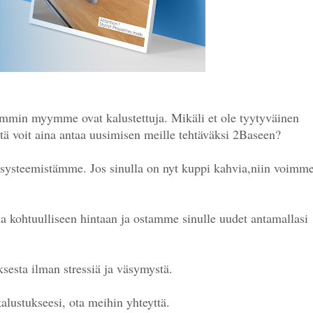
semmin myymme ovat kalustettuja. Mikäli et ole tyytyväinen
ttä voit aina antaa uusimisen meille tehtäväksi 2Baseen?
systeemistämme. Jos sinulla on nyt kuppi kahvia,niin voimm
a kohtuulliseen hintaan ja ostamme sinulle uudet antamallasi
ksesta ilman stressiä ja väsymystä.
kalustukseesi, ota meihin yhteyttä.