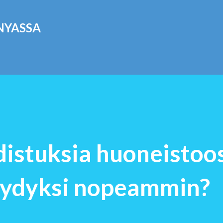
Siirry pääsisältöön
NYASSA
istuksia huoneistoos
myydyksi nopeammin?