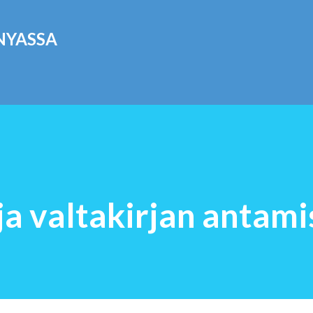
Siirry pääsisältöön
NYASSA
a valtakirjan antam