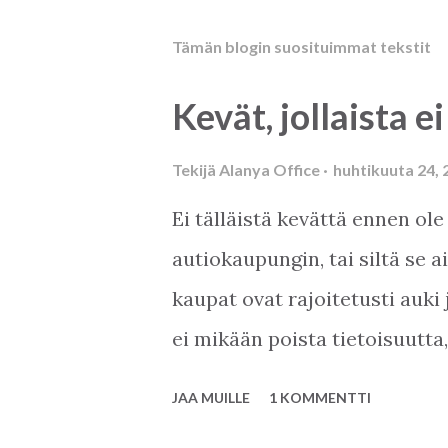
Tämän blogin suosituimmat tekstit
Kevät, jollaista ei
Tekijä
Alanya Office
huhtikuuta 24, 
Ei tälläistä kevättä ennen ole
autiokaupungin, tai siltä se 
kaupat ovat rajoitetusti auki 
ei mikään poista tietoisuutta
kuin Suomen kesä parhaimmill
JAA MUILLE
1 KOMMENTTI
täällä elellään? Pankit aukeav