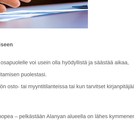
iseen
sapuolelle voi usein olla hyödyllistä ja säästää aikaa,
itamisen puolestasi.
n osto- tai myyntitilanteissa tai kun tarvitset kirjanpitäjä
a nopea – pelkästään Alanyan alueella on lähes kymmene