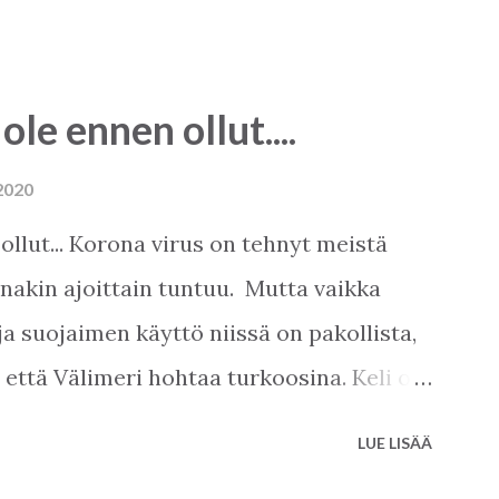
 ole ennen ollut....
2020
 ollut... Korona virus on tehnyt meistä
ainakin ajoittain tuntuu. Mutta vaikka
ja suojaimen käyttö niissä on pakollista,
, että Välimeri hohtaa turkoosina. Keli on
aan, noin 22-25 astetta nyt. Miten
LUE LISÄÄ
at nykyisin kello 12, ja sisään päästetään