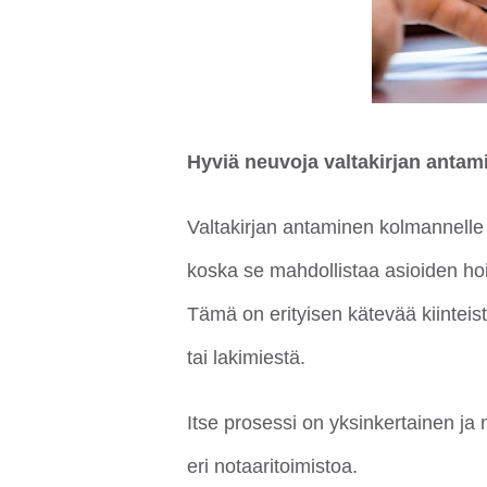
Hyviä neuvoja valtakirjan antam
Valtakirjan antaminen kolmannelle o
koska se mahdollistaa asioiden ho
Tämä on erityisen kätevää kiinteistö
tai lakimiestä.
Itse prosessi on yksinkertainen j
eri notaaritoimistoa.