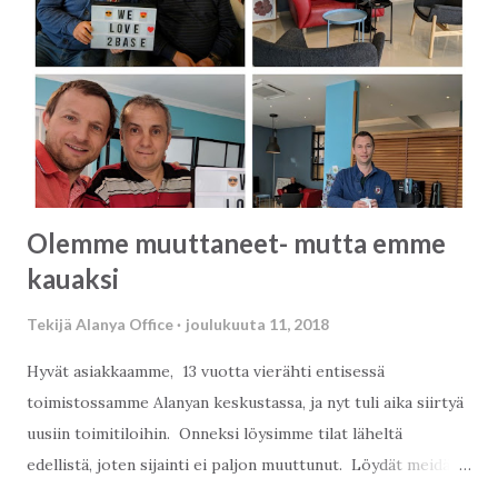
Tutustu nyt — ilmaiseksi ja vain yhden klikkauksen päässä!
👉
https://www.yumpu.com/fi/document/read/70891868/2b
ase-2026-magazine-fi
Olemme muuttaneet- mutta emme
kauaksi
Tekijä
Alanya Office
joulukuuta 11, 2018
Hyvät asiakkaamme, 13 vuotta vierähti entisessä
toimistossamme Alanyan keskustassa, ja nyt tuli aika siirtyä
uusiin toimitiloihin. Onneksi löysimme tilat läheltä
edellistä, joten sijainti ei paljon muuttunut. Löydät meidät
siis uudesta osoitteestamme: 2Base Estate Agency Çangal