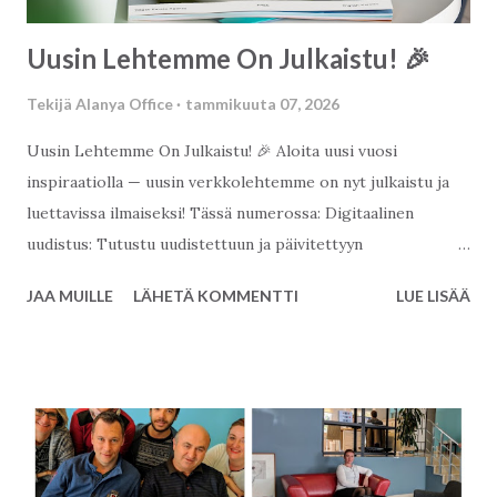
Uusin Lehtemme On Julkaistu! 🎉
Tekijä
Alanya Office
tammikuuta 07, 2026
Uusin Lehtemme On Julkaistu! 🎉 Aloita uusi vuosi
inspiraatiolla — uusin verkkolehtemme on nyt julkaistu ja
luettavissa ilmaiseksi! Tässä numerossa: Digitaalinen
uudistus: Tutustu uudistettuun ja päivitettyyn
verkkosivustoomme. Kiinteistösanasto: Opi paikalliset
JAA MUILLE
LÄHETÄ KOMMENTTI
LUE LISÄÄ
kiinteistöalan termit. Myyjän opas: Tilaa uusi oppaamme ja
tutustu siihen, miten autamme sinua myymään kiinteistösi.
Upeat valokuvat: Parhaat kuvat Alanyasta. Sosiaalisen
median kohokohdat: Parhaat julkaisumme koottuna sinulle.
Esitellyt kohteet: Huolellisesti valitut asunnot
portfoliostamme. Päätoimittajan tervehdys: Erityinen
uudenvuoden viesti päätoimittajaltamme. Ja paljon muuta! 📖