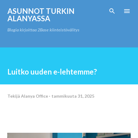
Siirry pääsisältöön
ASUNNOT TURKIN
ALANYASSA
Blogia kirjoittaa 2Base kiinteistövälitys
Luitko uuden e-lehtemme?
Tekijä
Alanya Office
tammikuuta 31, 2025