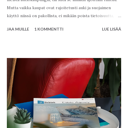
Mutta vaikka kaupat ovat rajoitetusti auki ja suojaimen
käyttö niissä on pakollista, ei mikään poista tietoisuutta,
että Välimeri hohtaa turkoosina. Keli on kuin Suomen kesä
JAA MUILLE
1 KOMMENTTI
LUE LISÄÄ
parhaimmillaan, noin 22-25 astetta nyt. Miten täällä
elellään? Pankit aukeavat nykyisin kello 12, ja sisään
päästetään 1 henkilö kerrallaan. Vartija ovella vahtii ettei
sisään tule mitään ryysistä. Alanyum on kiinni, samoin hyvin
paljon erikoistavara-kauppoja. Uima-halli on kiinni, rannat
on kiinni, puistot samoin. Kaikki kaupungin penkit on
pyöritetty ristiin rastiin muovinarua ettei niihin pääse
istumaan. Ja bussissakin istutaan joka toisella penkillä ja
suojaimet päässä. Taloyhtiöille tämä on tietenkin ollut myös
hyvin erilainen kevät: Uima-altaat ovat kiinni, samoin kaikki
yleiset tilat. Hissit sentään liikkuvat. Mutta kuntosalit,
saunat etc ovat kiinni valti...